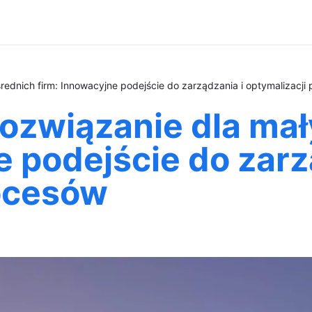
rednich firm: Innowacyjne podejście do zarządzania i optymalizacji
związanie dla mały
e podejście do zarz
rocesów