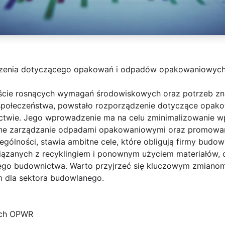
zenia dotyczącego opakowań i odpadów opakowaniowych
kście rosnących wymagań środowiskowych oraz potrzeb zn
 społeczeństwa, powstało rozporządzenie dotyczące opak
wie. Jego wprowadzenie ma na celu zminimalizowanie w
zne zarządzanie odpadami opakowaniowymi oraz promow
ególności, stawia ambitne cele, które obligują firmy bud
iązanych z recyklingiem i ponownym użyciem materiałów,
nego budownictwa. Warto przyjrzeć się kluczowym zmianom
 dla sektora budowlanego.
ach OPWR