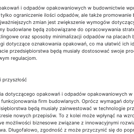
opakowań i odpadów opakowaniowych w budownictwie wp
e tylko ograniczenie ilości odpadów, ale także promowani
ajważniejszych zmian jest zwiększenie wymogów dotycząc
rmy budowlane będą zobowiązane do opracowywania strate
yklingowe oraz sposoby minimalizacji odpadów na placac
 dotyczące oznakowania opakowań, co ma ułatwić ich ide
ltacie przedsiębiorstwa będą musiały dostosować swoje pr
owym regulacjom.
 przyszłość
ia dotyczącego opakowań i odpadów opakowaniowych w b
 funkcjonowania firm budowlanych. Oprócz wymagań dotyc
siębiorstwa będą musiały zainwestować w technologie pr
resie nowych przepisów. To z kolei może wpłynąć na wzr
we możliwości biznesowe związane z innowacyjnymi rozwi
. Długofalowo, zgodność z może przyczynić się do popr