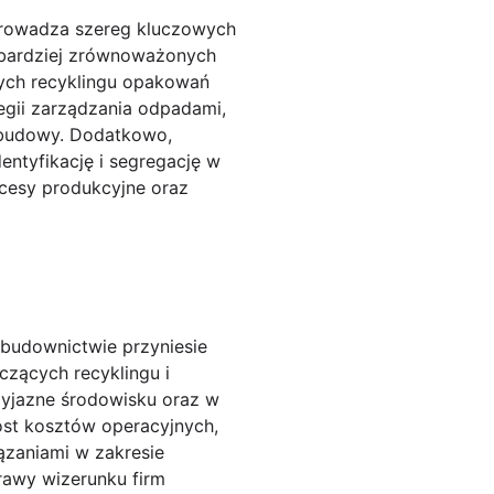
rowadza szereg kluczowych
e bardziej zrównoważonych
ych recyklingu opakowań
gii zarządzania odpadami,
h budowy. Dodatkowo,
ntyfikację i segregację w
ocesy produkcyjne oraz
udownictwie przyniesie
zących recyklingu i
zyjazne środowisku oraz w
ost kosztów operacyjnych,
ązaniami w zakresie
awy wizerunku firm