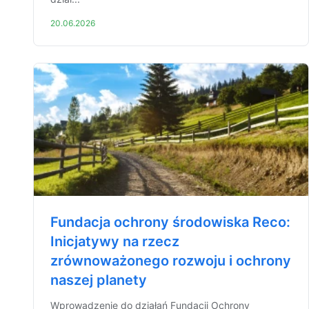
20.06.2026
Fundacja ochrony środowiska Reco:
Inicjatywy na rzecz
zrównoważonego rozwoju i ochrony
naszej planety
Wprowadzenie do działań Fundacji Ochrony