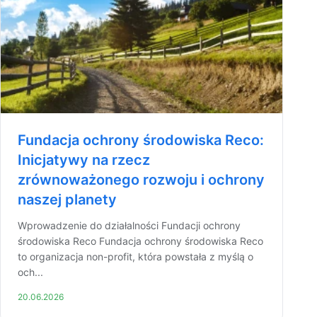
Fundacja ochrony środowiska Reco:
Inicjatywy na rzecz
zrównoważonego rozwoju i ochrony
naszej planety
Wprowadzenie do działalności Fundacji ochrony
środowiska Reco Fundacja ochrony środowiska Reco
to organizacja non-profit, która powstała z myślą o
och...
20.06.2026