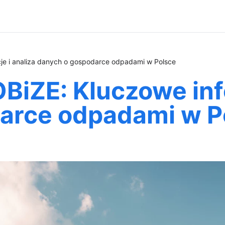
je i analiza danych o gospodarce odpadami w Polsce
iZE: Kluczowe info
arce odpadami w P