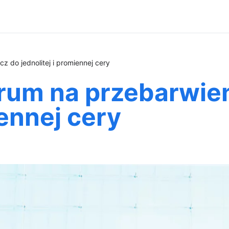
z do jednolitej i promiennej cery
rum na przebarwien
iennej cery