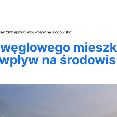
Jak zmniejszyć swój wpływ na środowisko?
u węglowego mieszk
 wpływ na środowi