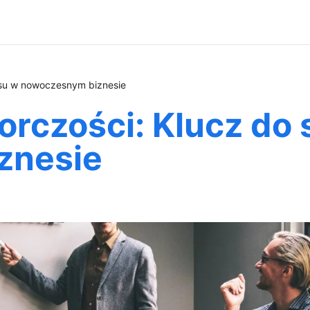
esu w nowoczesnym biznesie
orczości: Klucz do
znesie