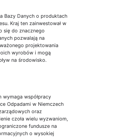
 a Bazy Danych o produktach
u. Kraj ten zainwestował w
ło się do znacznego
danych pozwalają na
noważonego projektowania
swoich wyrobów i mogą
pływ na środowisko.
em wymaga współpracy
arce Odpadami w Niemczech
ozarządowych oraz
ienie czoła wielu wyzwaniom,
 ograniczone fundusze na
formacyjnych o wysokiej