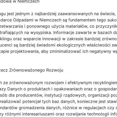
padowa w Niemczech
gu jest jednym z najbardziej zaawansowanych na świecie,
odarce Odpadami w Niemczech są fundamentem tego sukces
rzetwarzania i ponownego użycia materiałów, co przyczyni
 trafiających na wysypiska. Informacje zawarte w bazach 
klingu oraz wsparcie innowacji w zakresie bardziej zrów
ucenci są bardziej świadomi ekologicznych właściwości 
apie projektowania, aby zminimalizować ich negatywny w
Rzecz Zrównoważonego Rozwoju
ch ze zrównoważonym rozwojem i efektywnym recyklingi
Bazy Danych o produktach i opakowaniach oraz o gospod
sób dla producentów, instytucji rządowych, organizacji p
ealizować potencjał tych baz danych, konieczne jest staw
standardów gromadzenia danych, różnice w regulacjach czy
 różnymi interesariuszami oraz rozwijanie technologii in